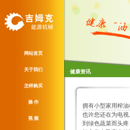
网站首页
关于我们
健康资讯
怎样购买
操 作
拥有小型家用榨油
也许您还在为电视
视 频
到绿色蔬菜而头疼