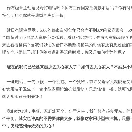
你有经常主动给父母打电话吗？你有工作回家后沉默不语吗？你有时
符合，那么你就是典型的失陪一族。
近日有调查显示，63%的都市白领每年只会有不到3次的家庭聚会，59
全国超过65%的老人觉得心灵孤独。看到如此数据，你有没有触动呢？
来去看看爸妈？当我们以忙为借口不断敷衍爸妈的时候有没有想过他们
呢？当老婆孩子想让你陪着逛街游玩的时候，你又是如何推辞的呢？
现在的我们已经越来越少去关心家人了！如何去关心家人？不妨从小
一通电话、一句问候、一个拥抱、一个笑容，或许父母家人就能感受
心食用油不卫生？一台
小型家用榨油机
就足够！只需轻轻一摇，就可吃
家人实实在在的关怀！
我们都知道，事业、家庭难两全。对于人生，我们总有很多无奈。但
个平衡。
其实也许真的不需要你做太多，就像这家用小型榨油机，只需
中，仍能感到你浓浓的关心！