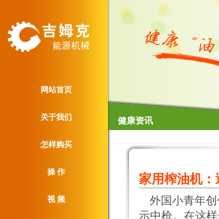
网站首页
关于我们
健康资讯
怎样购买
操 作
家用榨油机：
外国小青年创
视 频
示中枪。在这样